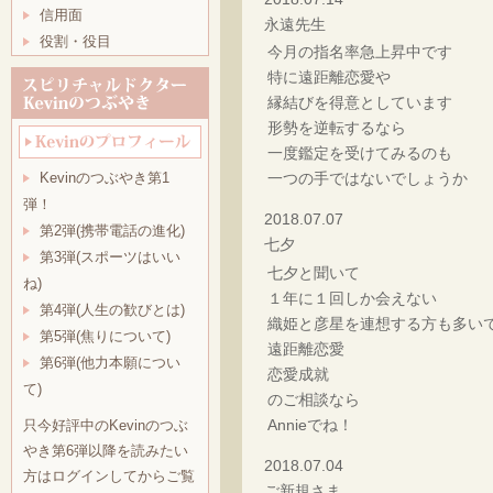
信用面
永遠先生
役割・役目
今月の指名率急上昇中です
特に遠距離恋愛や
縁結びを得意としています
形勢を逆転するなら
一度鑑定を受けてみるのも
一つの手ではないでしょうか
Kevinのつぶやき第1
弾！
2018.07.07
第2弾(携帯電話の進化)
七夕
第3弾(スポーツはいい
七夕と聞いて
ね)
１年に１回しか会えない
第4弾(人生の歓びとは)
織姫と彦星を連想する方も多い
第5弾(焦りについて)
遠距離恋愛
第6弾(他力本願につい
恋愛成就
て)
のご相談なら
Annieでね！
只今好評中のKevinのつぶ
やき第6弾以降を読みたい
2018.07.04
方はログインしてからご覧
ご新規さま