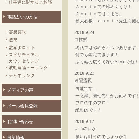
仕事運に関するご相談
Ａｎｎｉｅでの締めくくり！
Ａｎｎｉｅではじまる。
電話占いの方法
超大看板！ａｎｎｉｅ先生も健
霊感霊視
2018.9.24
同性愛
透視
現代では認められつつあります
霊感タロット
何でも鑑定できます！
スピリチュアル
カウンセリング
ふり幅の広くて深いAnnieでね！
波動遠隔ヒーリング
2018.9.20
チャネリング
遠隔霊視
可能です！
メディアの声
一之瀬、誠七先生がお勧めです
プロの中のプロ！
メール会員登録
絶対的です！
2018.9.17
お問い合わせ
いつの日か
願いは叶うのでしょうか？
最新情報