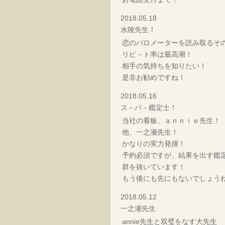
2018.05.18
水陵先生！
恋のバロメーターを読み取るそ
リピ－ト率は最高潮！
相手の気持ちを知りたい！
是非お勧めですね！
2018.05.16
ス－パ－鑑定士！
当社の看板、ａｎｎｉｅ先生！
他、一之瀬先生！
かなりの実力発揮！
予約必須ですが、結果を出す鑑
群を抜いています！
もう後にも先にもないでしょう
2018.05.12
一之瀬先生
annie先生と双璧をなす大先生