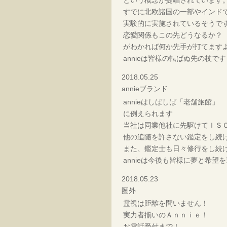
すでに北欧諸国の一部やインド
実験的に実施されているそうで
恋愛関係もこの先どうなるか？
がわかれば何か先手が打てます
annieは皆様の転ばぬ先の杖です
2018.05.25
annieブランド
annieはしばしば「老舗旅館」
に例えられます
当社は同業他社に先駆けてＩＳ
他の追随を許さない鑑定をし続
また、鑑定士も日々修行をし続
annieは今後も皆様に夢と希望
2018.05.23
圏外
霊視は距離を問いません！
実力者揃いのＡｎｎｉｅ！
お電話受付まで！