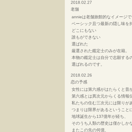
2018.02.27
老舗
annieは老舗旅館的なイメージ
ベーシック且つ最新の隠し味を
どこにもない
誰もができない
選ばれた
厳選された鑑定士のみが在籍。
本物の鑑定士は自分で志願する
選ばれるのです。
2018.02.26
恋の予感
女性には第六感がはたらくと昔
第六感とは異次元からくる情報
私たちの住む三次元には限りが
つまりは限界があるということ
地球誕生から137億年が経ち、
そのうち人類の歴史は僅かしか
またこの先の何億、