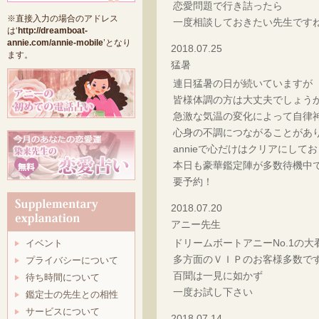
恋愛問題で行き詰ったら
※直接入力の場合のアドレス
一度相談しておきたい先生です
は‘
http://dreamboat-
annie.com/annie-mobile
’となり
2018.07.25
ます。
猛暑
連日猛暑の日が続いていますが
皆様体調の方は大丈夫でしょう
急激な気温の変化によって自律
心身の不調につながることがあ
annieで心だけはクリアにして
本日も豪華鑑定陣が多数待機中
要予約！
2018.07.20
アニー先生
ドリームボートアニーNo.1の大
イベント
多方面のＶＩＰのお客様多数で
プライバシーについて
百聞は一見に如かず
待ち時間について
一度お試し下さい
鑑定士の先生との相性
サービスについて
2018.07.14