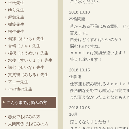
ご了承ください。
平松先生
ゆり先生
2018.10.18
痳伽先生
不倫問題
樹鈴先生
昔からある不倫はある意味、ど
桐生先生
言えます。
儷瘰（れいら）先生
自分はどうすればいいのか？
誉靖（よや）先生
悩むものですね。
Ａｎｎｉｅは実績が違います！
楊榠（ようめい）先生
答えも違います！
水稜（すいりょう）先生
誠七（せいな）先生
2018.10.15
實質褸（みちる）先生
仕事運
アニー先生
仕事運も読み取れるＡｎｎｉｅ
その他の先生
多角的な分野でも鑑定は可能で
まだ言えなかったことなどもＡ
こんな事でお悩みの方
2018.10.08
10月
恋愛でお悩みの方
涼しくなりましたね！
人間関係でお悩みの方
２０１８年も後２か月余りです