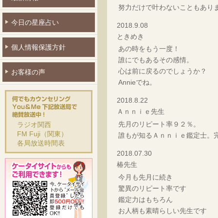
努力だけで叶わないこともあり
今日の星座占い
2018.9.08
ときめき
個人情報保護方針
あの時をもう一度！
誰にでもあるその感情。
心は前に戻るのでしょうか？
お客様の声
Annieでね。
2018.8.22
Ａｎｎｉｅ先生
先月のリピート率９２％。
ラジオ関西
FM Fuji（関東）
誰もが知るＡｎｎｉｅ鑑定士。
各局放送時間表
2018.07.30
椿先生
今月も先月に続き
驚異のリピート率です
鑑定力はもちろん
お人柄も素晴らしい先生です